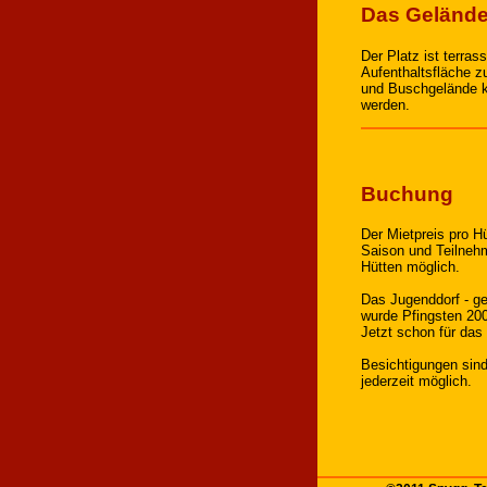
Das Geländ
Der Platz ist terra
Aufenthaltsfläche z
und Buschgelände k
werden.
Buchung
Der Mietpreis pro Hü
Saison und Teilnehm
Hütten möglich.
Das Jugenddorf - ge
wurde Pfingsten 200
Jetzt schon für das
Besichtigungen sind
jederzeit möglich.