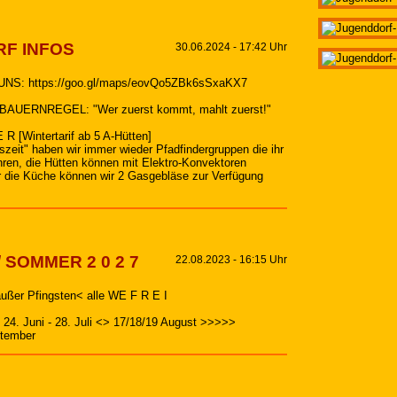
F INFOS
30.06.2024 - 17:42 Uhr
NS: https://goo.gl/maps/eovQo5ZBk6sSxaKX7
BAUERNREGEL: "Wer zuerst kommt, mahlt zuerst!"
 R [Wintertarif ab 5 A-Hütten]
eszeit" haben wir immer wieder Pfadfindergruppen die ihr
hren, die Hütten können mit Elektro-Konvektoren
r die Küche können wir 2 Gasgebläse zur Verfügung
 SOMMER 2 0 2 7
22.08.2023 - 16:15 Uhr
>außer Pfingsten< alle WE F R E I
. Juni - 28. Juli <> 17/18/19 August >>>>>
ptember