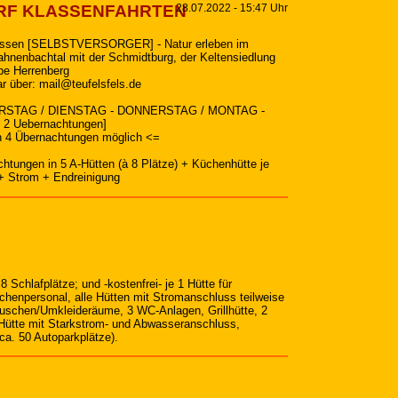
RF KLASSENFAHRTEN
28.07.2022 - 15:47 Uhr
klassen [SELBSTVERSORGER] - Natur erleben im
hnenbachtal mit der Schmidtburg, der Keltensiedlung
be Herrenberg
r über: mail@teufelsfels.de
STAG / DIENSTAG - DONNERSTAG / MONTAG -
2 Uebernachtungen]
h 4 Übernachtungen möglich <=
chtungen in 5 A-Hütten (à 8 Plätze) + Küchenhütte je
 + Strom + Endreinigung
 Schlafplätze; und -kostenfrei- je 1 Hütte für
chenpersonal, alle Hütten mit Stromanschluss teilweise
Duschen/Umkleideräume, 3 WC-Anlagen, Grillhütte, 2
 Hütte mit Starkstrom- und Abwasseranschluss,
 ca. 50 Autoparkplätze).