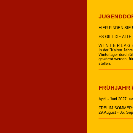
JUGENDDOR
HIER FINDEN SIE U
ES GILT DIE ALTE 
W I N T E R L A G E
In der "Kalten Jahr
Winterlager durchfü
gewärmt werden, fü
stellen.
FRÜHJAHR /
April - Juni 2027: 
FREI IM SOMMER: 24
29.August - 05. Se