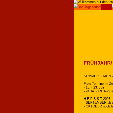
FRÜHJAHR/ 
SOMMERFERIEN 2
Freie Termine im Ze
- 15. - 23. Juli
- 24.Juli - 09. Augu
H E R B S T 2026
- SEPTEMBER ab 
- OKTOBER noch fre