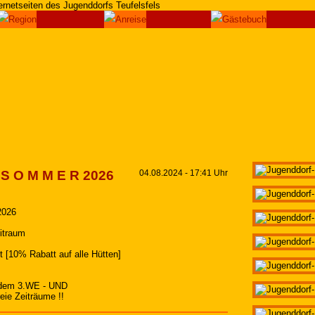
S O M M E R 2026
04.08.2024 - 17:41 Uhr
026
itraum
st [10% Rabatt auf alle Hütten]
dem 3.WE - UND
ie Zeiträume !!