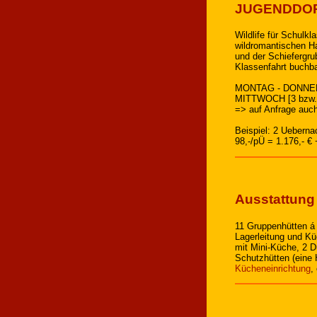
JUGENDDO
Wildlife für Schul
wildromantischen Ha
und der Schiefergru
Klassenfahrt buchba
MONTAG - DONNER
MITTWOCH [3 bzw. 
=> auf Anfrage auc
Beispiel: 2 Ueberna
98,-/pÜ = 1.176,- €
Ausstattung
11 Gruppenhütten á 8
Lagerleitung und Kü
mit Mini-Küche, 2 
Schutzhütten (eine
Kücheneinrichtung
,